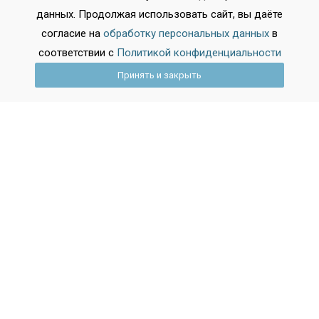
Нижегородская область
данных. Продолжая использовать сайт, вы даёте
Пермский край
согласие на
обработку персональных данных
в
Показать все регионы
соответствии с
Политикой конфиденциальности
Принять и закрыть
Города
Москва
Санкт-Петербург
Новосибирск
Екатеринбург
Казань
Нижний Новгород