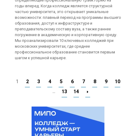
определяющее профессиональную траекторию на
годы вперед. Когда колледж является структурной
частью университета, это открывает уникальные
возможности: плавный переход на программы высшего
образования, доступ к инфраструктуре и
преподавательскому составу вуза, а также раннее
погружение в академическую и корпоративную среду.
Мы проанализировали 10 ключевых колледжей при
московских университетах, где среднее
профессиональное образование становится первым
шагом к успешной карьере.
1
2
3
4
5
6
7
8
9
10
...
13
14